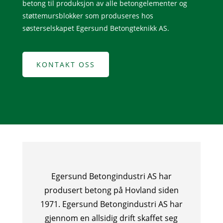
betong til produksjon av alle betongelementer og
støttemursblokker som produseres hos
søsterselskapet Egersund Betongteknikk AS.
KONTAKT OSS
Egersund Betongindustri AS har
produsert betong på Hovland siden
1971.
Egersund Betongindustri AS har
gjennom en allsidig drift skaffet seg