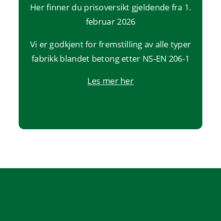
Her finner du prisoversikt gjeldende fra 1.
februar 2026
Vi er godkjent for fremstilling av alle typer
fabrikk blandet betong etter NS-EN 206-1
Les mer her