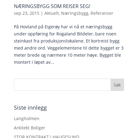
NÆRINGSBYGG SOM REISER SEG!
sep 23, 2015
|
Aktuelt
,
Næringsbygg
,
Referanser
På Hovland på Eigerøy har vi nå et næringsbygg
under oppføring for Rogaland Bildeler, bare noen
steinkast fra produksjonslokalene. Et kortreist bygg
med andre ord. Veggelementene til dette bygget er 3
meter brede og nærmere 10 meter høye. Bygget ble
montert i løpet av...
Siste innlegg
Langholmen
Arkitekt Boliger
STOR KONTRAKT I HAUGESUND